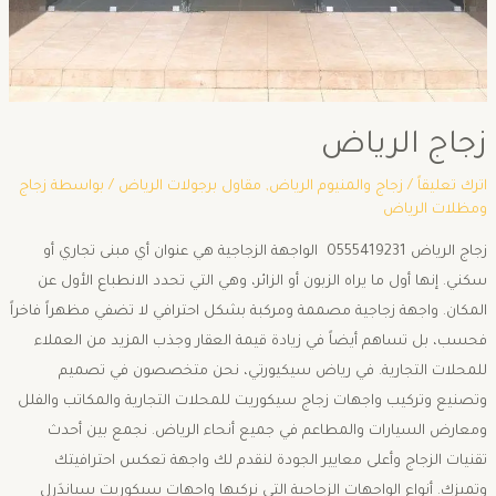
زجاج الرياض
اترك تعليقاً
/
زجاج والمنيوم الرياض
,
مقاول برجولات الرياض
/ بواسطة
زجاج
ومظلات الرياض
زجاج الرياض 0555419231 الواجهة الزجاجية هي عنوان أي مبنى تجاري أو
سكني. إنها أول ما يراه الزبون أو الزائر، وهي التي تحدد الانطباع الأول عن
المكان. واجهة زجاجية مصممة ومركبة بشكل احترافي لا تضفي مظهراً فاخراً
فحسب، بل تساهم أيضاً في زيادة قيمة العقار وجذب المزيد من العملاء
للمحلات التجارية. في رياض سيكيورتي، نحن متخصصون في تصميم
وتصنيع وتركيب واجهات زجاج سيكوريت للمحلات التجارية والمكاتب والفلل
ومعارض السيارات والمطاعم في جميع أنحاء الرياض. نجمع بين أحدث
تقنيات الزجاج وأعلى معايير الجودة لنقدم لك واجهة تعكس احترافيتك
وتميزك. أنواع الواجهات الزجاجية التي نركبها واجهات سيكوريت سباندَرِل