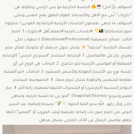
السوالف برًّا أحلى!
الجلسة الخارجية مو بس كراسي وطاولة، هي
“ذكريات” تُبنى مع الأهل والأصدقاء. الهواء الطلق يفتح النفس ويخلي
السوالف ما تنتهي. تفضلون الجلسات الأرضية التراثية ولا المودرن؟ شاركونا
صور لجلساتكم!
#جلسات_خارجية #جمعة_أهل #ديكورات 3. الخيار
الثالث: نصائح تصميمية (Educational/Professional) ٤ خطوات تخلي
جلستك الخارجية “فندقية”
عشان تحول حديقتك أو بلكونتك لمكان فخم
ومريح، ركز على هالتفاصيل: 1. الإضاءة: استخدم “السترينج لايتس” (الإضاءة
المعلقة) أو الفوانيس الأرضية لجو شاعري. 2. النباتات: هي الروح في أي
جلسة؛ نوع بين الأشجار الطويلة والأصص الصغيرة. 3. الخامات: اختر أقمشة
مقاومة للشمس والرطوبة عشان تدوم معك. 4. الخصوصية: استخدم
الحواجز الخشبية (البارتشن) أو الشجيرات الكثيفة لتعطيك راحة أكثر. 4. خيار
قصير وسريع (Snapchat/Stories) “الجو يبي له جلسة خارجية، وشاهي
خادر، وبال رايق.. الله يديم اللمة الحلوة
” نصيحة إضافية: عند النشر،
احرص على اختيار صور ذات إضاءة طبيعية (وقت الغروب أو “العصر”) لأنها
تظهر تفاصيل الجمال في الأثاث الخارجي بشكل مذهل.