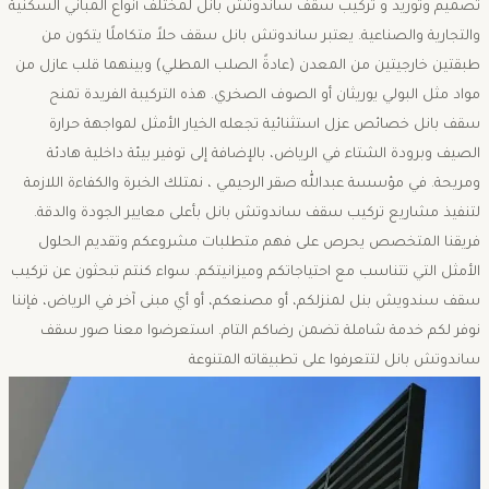
تصميم وتوريد و تركيب سقف ساندوتش بانل لمختلف أنواع المباني السكنية
والتجارية والصناعية. يعتبر ساندوتش بانل سقف حلاً متكاملًا يتكون من
طبقتين خارجيتين من المعدن (عادةً الصلب المطلي) وبينهما قلب عازل من
مواد مثل البولي يوريثان أو الصوف الصخري. هذه التركيبة الفريدة تمنح
سقف بانل خصائص عزل استثنائية تجعله الخيار الأمثل لمواجهة حرارة
الصيف وبرودة الشتاء في الرياض، بالإضافة إلى توفير بيئة داخلية هادئة
ومريحة. في مؤسسة عبدالله صقر الرحيمي ، نمتلك الخبرة والكفاءة اللازمة
لتنفيذ مشاريع تركيب سقف ساندوتش بانل بأعلى معايير الجودة والدقة.
فريقنا المتخصص يحرص على فهم متطلبات مشروعكم وتقديم الحلول
الأمثل التي تتناسب مع احتياجاتكم وميزانيتكم. سواء كنتم تبحثون عن تركيب
سقف سندويش بنل لمنزلكم، أو مصنعكم، أو أي مبنى آخر في الرياض، فإننا
نوفر لكم خدمة شاملة تضمن رضاكم التام. استعرضوا معنا صور سقف
ساندوتش بانل لتتعرفوا على تطبيقاته المتنوعة