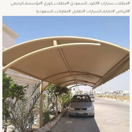
#مظلات_سيارات #الكود_السعودي #مظلات_كوري #مؤسسة_الرحيمي
#الرياض #حماية_السيارات #تظليل #مقاولات_السعودية