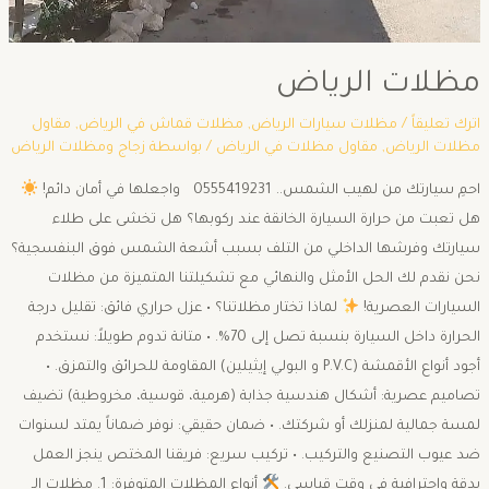
مظلات الرياض
اترك تعليقاً
/
مظلات سيارات الرياض
,
مظلات قماش في الرياض
,
مقاول
مظلات الرياض
,
مقاول مظلات في الرياض
/ بواسطة
زجاج ومظلات الرياض
احمِ سيارتك من لهيب الشمس.. 0555419231 واجعلها في أمان دائم!
هل تعبت من حرارة السيارة الخانقة عند ركوبها؟ هل تخشى على طلاء
سيارتك وفرشها الداخلي من التلف بسبب أشعة الشمس فوق البنفسجية؟
نحن نقدم لك الحل الأمثل والنهائي مع تشكيلتنا المتميزة من مظلات
السيارات العصرية!
لماذا تختار مظلاتنا؟ • عزل حراري فائق: تقليل درجة
الحرارة داخل السيارة بنسبة تصل إلى 70%. • متانة تدوم طويلاً: نستخدم
أجود أنواع الأقمشة (P.V.C و البولي إيثيلين) المقاومة للحرائق والتمزق. •
تصاميم عصرية: أشكال هندسية جذابة (هرمية، قوسية، مخروطية) تضيف
لمسة جمالية لمنزلك أو شركتك. • ضمان حقيقي: نوفر ضماناً يمتد لسنوات
ضد عيوب التصنيع والتركيب. • تركيب سريع: فريقنا المختص ينجز العمل
بدقة واحترافية في وقت قياسي.
أنواع المظلات المتوفرة: 1. مظلات الـ