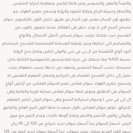
والصدأ والعفن والتسوس وغير قابلة للكسر. ومقاومة لحرارة الشمس
والأمطار وسرعة الرياح وعازلة للضوء والرؤية وتسمح بتمرير الهواء. يتم
تطبيق لون الساتر بنفس لون الجدار عن طريق تحليل اللون بالكمبيوتر. سواتر
مسابح أصبح الان لا يوجد خطر على أطفالك عندما يلعبون بالقرب من
المسبح حيث يمكنك تركيب سواتر مسابح بأجمل الأشكال والأنواع
والتصاميم التي تختارها ويتم تغطية المساحة المخصصة للمسبح باستخدام
أجود أنواع الأقمشة من ال بي في سي والبولي ايثلين وتمتاز بحج الرؤية
بنسبة 100% مما يجعلك في حرية تامة وتشعر بالخصوصية الكاملة داخل
مسبحك تحجب أشعة الشمس وتخفف من حدتها بنسب معقولة بحيث
تصل إلي داخل المسبح للقضاء على الجراثيم وضمان التعقيم الطبيعي له
وتسمح بتمرير الهواء. سواتر قماش تعتبر السواتر القماش من أرخص أنواع
السواتر على الاطلاق ويتوفر منها سواتر قماش صناعة كورية والمانية وهي
ال (بي في سي ) وسواتر استرالية الصنع وهي سواتر البولي ايثلين المقاوم
للحرائق. تتوفر سواتر القماش بالوان متعددة منها اللون البيج الفاتح والغامق
والرملي واللون الأخضر والأحمر وتمتاز ألونها بالثبات وعدم التغير مع مرور
الزمن. اسعار السواتر تبدأ أسعار سواتر حديد شرايح من 120 الى 95 ريال
سعر المتر المربع ضمان عشر سنوات. تبدأ أسعار سواتر حديد ابجور من 125