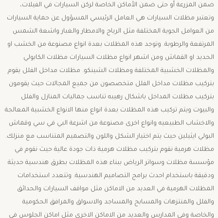
ضمن المزرعة أو حتى ضمن الأماكن الخاصة لركن السيارات في الفيلات،
وتعتبر مظلات السيارات هي العامل الرئيسي المسؤول عن حماية السيارات
من العوامل الجوية المختلفة مثل الرياح والامطار والغبار واشعة الشمس
المرتفعة والرطوبة. وتوجد هذه المظلات بعدة انواع مصنوعة من الخشب او
الحديد او القماش ومن اشهر انواع مظلات السيارات مظلات الكابولي
والمظلات الخشبية المختلفة ومظلات الشينكو. مظلات مداخل الفلل يقوم
بتركيب مظلات مداخل الفلل متخصصون من جميع المجالات حيث يقومون
بتركيب مظلات المداخل باشكال رهيبه تناسب جماليات المنازل والفلل
والبيوت ويتم تركيب هذه المظلات بعدة انواع منها الانواع الخشبية المعالجة
والاخشاب الطبيعيه وانواع اخرى مصنوعة من اشرعة البي في سي وقماش
البولي ايثيلين حيث يتم اختيار الشكل واللون والتصميم المتناسب مع منزلك.
مظلات هرمية نقوم بتركيب مظلات هرمية ذات جودة عالية حيث نقوم في
مؤسسة مظلات وسواتر الرياض ببناء هذه المظلات بطرق هندسية حديثة
ودقيقة باستخدام احدث برامج التصاميم الهندسية. وتتعدد استخدامات
المظلات الهرمية في العديد من الاماكن مثل مواقف السيارات والحدائق
والفلل والمنتزهات والمسابح والمساجد والاسواق والمرافق الحكومية
والخاصة وفي المدارس والعديد من الاماكن الاخرى مثل اماكن الجلوس في