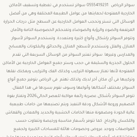
سواتر الرياض 0555419231 سواتر تستخدم في تغطية وتسقيف الأماكن
الخارجية المفتوحة لحمايتها من عوامل الطبيعة المختلفة وهي من أفضل
الوسائل التي تستر وتحجب العوامل الخارجية عن السطح مثل درجات الحرارة
المرتفعة والضوء والرؤية والضوضاء وتمنحكم الخصوصية التامة والأمان
وتتوفر السواتر بإشكال وأنواع كثيرة ومتعددة. وتستخدم السواتر لأسوار
المنازل والفلل وتستخدم لأسطح المنازل والحدائق والبلكونات والمسابح
والمدارس وغيرها. سواتر تعتبر السواتر من الوسائل السريعة التي تقدم
الحلول الجذرية والسليمة في حجب وستر جميع العوامل الخارجية عن الأماكن
المفتوحة لأنها تمتاز بسهولة التركيب وكذلك الفك والتركيب ويمكنك نقلها
وتركيبها في أي مكان آخر لديك ولذلك تهتم في الرياض بتوفير جميع أنواع
السواتر بمختلف أشكالها وأنواعها وسوف نقوم بسردها في هذا المقال.
تتوفر السواتر بأشكال عصرية رائعة مواكبة للعصر الحالي2026 وتمتاز بقوة
التصميم وروعة الأشكال ودقة التنفيذ ويتم تصنيعها من خامات طبيعية
عالية الجودة ومضمونة منها الخامات الخشبية والحديد والمعادن والقماش
واللكسان والزجاج. كما تتوفر بأسعار مناسبة ورخيصة وتتفاوت حسب
المواصفات ويوجد عروض وخصومات هائلة للمساحات الكبيرة ولجميع