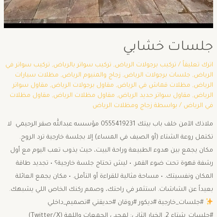
جلسات خشابي
اترك تعليقاً
/
تركيب برجولات الرياض
,
تركيب سواتر بالرياض
,
تركيب سواتر في
الرياض
,
جلسات برجولات الرياض
,
زجاج والمنيوم الرياض
,
مظلات سيارات
الرياض
,
مظلات قماش في الرياض
,
مقاول برجولات الرياض
,
مقاول سواتر
الرياض
,
مقاول سواتر حديد الرياض
,
مقاول مظلات الرياض
,
مقاول مظلات
في الرياض
/ بواسطة
زجاج ومظلات الرياض
ملاذك الآمن خلف باب بيتك 0555419231 مؤسسه عبدالله صقر الرحيمي لا
تكتمل روعة الشتاء (أو الصيف في المساء) إلا بجلسة خارجية ترد الروح.
مكان يجمع بين هدوء الطبيعة وراحة البيت، حيث يذوب تعب اليوم مع أول
رشفة قهوة تحت ضوء القمر. • ليش تحتاج جلسة خارجية؟ • تجديد طاقة
المكان ونفسيتك. • مساحة مثالية للقراءة أو التأمل. • مكان يجمع العائلة
بعيداً عن الشاشات. استثمر في راحتك، وصمم ركنك الخاص اللي يشبهك.
#جلسات_خارجية #ديكور #روقان #حديقتي #تصميم_داخلي
#جلسات_شتاء 2. الخيار الثاني: لمحبي الجمعات واللمة (Twitter/X)