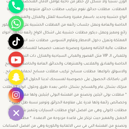
الوزن نسبيا ولا تشكل اي خطر من ناحية عوامل الامان المتخصصة بتثبيت
المظلات. مظلات حدائق نقوم بتركيب مظلات حدائق متنوعة وجميلة منها
واتساب
انواع خشبية وحديد باسعار مميزة ومناسبة للفلل والمنازل والمنتزهات
الخاصة والعامة وعمل جلسات رائعه من المظلات الخشبية على شكل ديكور
رائع ومميز وعمل ديكور مظلات خشبية على اشكال اكواخ رائعه تتحمل اجواء
تيك توك
المملكة وتعزل دخول الامطار وتقاوم التسوس. مظلات شد انشائي وهي
مظلات عالية الكثافه ومميزة وعصرية صنعت خصيصا للمساحات الكبيره
يوتيوب
وللمباني الـ VIP مثل القصور والمباني السياحية والمنازل ذات التصاميم
الخاصة والفنادق والملاعب والمنتزهات والحدائق العامة والخاصة والمسابح
سناب شات
والاسواق بانواعها. مظلات مسابح تركيب مظلات مسابح لحماية المسابح ,
الان بامكانك الحصول على خصوصية لمسبحك لدينا الحلول الجذرية لتأمين
انستقرام
منزلك بشكل عام والمسابح بشكل خاص بعدة طرق وحلول. انواع المظلات
* مظلات بولي اثيلين وتصنع من اقمشة البولي ايثيلين ولها مميزات
وخصائص رائعة ولها قدرة على مقاومة الحرائق وتوفير نسبة ظل كبيرة *
مظلات كابولي وهي من افضل انواع مظلات السيارات وتتميز بتصميمها
الجميل والمميز حيث ترتكز على قاعدة مزدوجة من الاعمدة. * مظلاتPVC
وتصنع من اقمشة البي في سي الالمانية والكورية وهي من افضل الصناعات