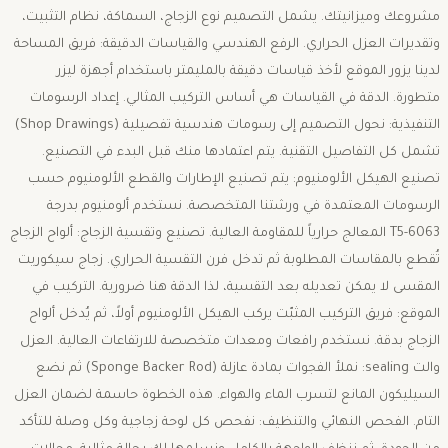
مشروعك وميزانيتك. يشمل التصميم نوع الزجاج، السماكة، نظام التثبيت،
وتقديرات العزل الحراري. الرفع الهندسي والقياسات الدقيقة: فريق المساحة
لدينا يزور الموقع لأخذ قياسات دقيقة بالمليمتر باستخدام أجهزة ليزر
متطورة. الدقة في القياسات هي أساس التركيب المثالي. إعداد الرسومات
التنفيذية: نحول التصميم إلى رسومات هندسية تفصيلية (Shop Drawings)
تشمل كل التفاصيل التقنية. يتم اعتمادها منك قبل البدء في التصنيع.
تصنيع الهيكل الألومنيوم: يتم تصنيع الإطارات والقطع الألومنيوم حسب
الرسومات المعتمدة في ورشتنا المتخصصة. نستخدم ألومنيوم بدرجة
6063-T5 المعالج حرارياً للمقاومة العالية. تصنيع وتقسية الزجاج: ألواح الزجاج
تُقطع بالمقاسات المطلوبة ثم تدخل فرن التقسية الحراري. زجاج سيكوريت
المقسى لا يمكن تعديله بعد التقسية، لذا الدقة هنا ضرورية. التركيب في
الموقع: فريق التركيب المثبّت يركب الهيكل الألومنيوم أولاً، ثم يُدخل ألواح
الزجاج بدقة. نستخدم رافعات ومعدات متخصصة للارتفاعات العالية. العزل
والت sealing: نملأ الفجوات بمادة عازلة (Sponge Backer Rod) ثم نضع
السيليكون المانع لتسرب الماء والهواء. هذه الخطوة حاسمة لضمان العزل
التام. الفحص النهائي والتنظيف: نفحص كل لوحة زجاجية وكل وصلة للتأكد