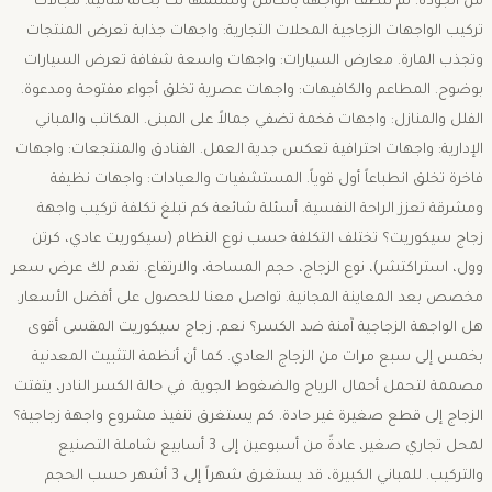
من الجودة. ثم ننظف الواجهة بالكامل ونسلمها لك بحالة مثالية. مجالات
تركيب الواجهات الزجاجية المحلات التجارية: واجهات جذابة تعرض المنتجات
وتجذب المارة. معارض السيارات: واجهات واسعة شفافة تعرض السيارات
بوضوح. المطاعم والكافيهات: واجهات عصرية تخلق أجواء مفتوحة ومدعوة.
الفلل والمنازل: واجهات فخمة تضفي جمالاً على المبنى. المكاتب والمباني
الإدارية: واجهات احترافية تعكس جدية العمل. الفنادق والمنتجعات: واجهات
فاخرة تخلق انطباعاً أول قوياً. المستشفيات والعيادات: واجهات نظيفة
ومشرقة تعزز الراحة النفسية. أسئلة شائعة كم تبلغ تكلفة تركيب واجهة
زجاج سيكوريت؟ تختلف التكلفة حسب نوع النظام (سيكوريت عادي، كرتن
وول، استراكتشر)، نوع الزجاج، حجم المساحة، والارتفاع. نقدم لك عرض سعر
مخصص بعد المعاينة المجانية. تواصل معنا للحصول على أفضل الأسعار.
هل الواجهة الزجاجية آمنة ضد الكسر؟ نعم. زجاج سيكوريت المقسى أقوى
بخمس إلى سبع مرات من الزجاج العادي. كما أن أنظمة التثبيت المعدنية
مصممة لتحمل أحمال الرياح والضغوط الجوية. في حالة الكسر النادر، يتفتت
الزجاج إلى قطع صغيرة غير حادة. كم يستغرق تنفيذ مشروع واجهة زجاجية؟
لمحل تجاري صغير، عادةً من أسبوعين إلى 3 أسابيع شاملة التصنيع
والتركيب. للمباني الكبيرة، قد يستغرق شهراً إلى 3 أشهر حسب الحجم