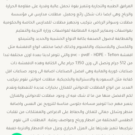
المرافق الطبيه والتجارية وتتميز بقوة تحمل عالية وقدرة على مقاومة الحرارة
والرياح وهي ايضا ذات شكل رائع وجميل. مظلات مدارس في مؤسسة
مظلات وسواتر الرياض بتركيب وتجهيز مظلات للمدارس الخاصة والحكومية
بمواصفات ومعايير الجودة المطابقة لمواصفات وزارة التربية والتعليم
والمطابقة لاصول الصنعة بكافة الانواع الخشبية والحديد والشينكو
واللكسان والبلاستيك والالمنيوم وكذلك ايضا مختلف انواع الاقمشة مثل
اقمشة pvc – pvdf – HDPE – Teflon والتي تتوفر لدينا بعدة اوزن مختلفة تبدا
من 512 جرام وتصل الى وزن 1350 جرام عالي الكثافة وهذه الاقمشة ذات
صناعات كورية والمانية وهي افضل الصناعات اضافة الى وجود صناعات اقل
كفاءة مثل السعودية والاسترالية والبلجيكية. مظلات احواش نقوم بتركيب
العديد من انواع المظلات للاحواش للمنازل بخيارات عديدة للتغطية ونقدم
لكم الافضل منها من ما لا شك فيه ان وجود مظلات للاحواش والمنازل
يتعبر مهم جدا لتوفير مساحة جلوس مناسة للترويح عن النفس واضافة
منظر وشكل جمالي للمكان والحفاظ على الاغراض والممتلكات من تقلبات
الطقس المختلفة من امطار ورياح وعواصف رملية.. المظلات التي نقوم
بتركيبها تتميز بقدرتها على العزل الحراري وعزل مياه الامطار والاتربة خفيفة
جوال