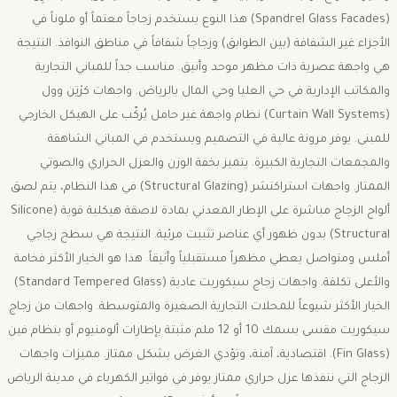
(Spandrel Glass Facades) هذا النوع يستخدم زجاجاً معتماً أو ملوناً في
الأجزاء غير الشفافة (بين الطوابق) وزجاجاً شفافاً في مناطق النوافذ. النتيجة
هي واجهة عصرية ذات مظهر موحد وأنيق. مناسب جداً للمباني التجارية
والمكاتب الإدارية في حي العليا وحي المال بالرياض. واجهات كرْتِن وول
(Curtain Wall Systems) نظام واجهة غير حامل يُركّب على الهيكل الخارجي
للمبنى. يوفر مرونة عالية في التصميم ويستخدم في المباني الشاهقة
والمجمعات التجارية الكبيرة. يتميز بخفة الوزن والعزل الحراري والصوتي
الممتاز. واجهات استراكتشر (Structural Glazing) في هذا النظام، يتم لصق
ألواح الزجاج مباشرة على الإطار المعدني بمادة لاصقة هيكلية قوية (Silicone
Structural) بدون ظهور أي عناصر تثبيت مرئية. النتيجة هي سطح زجاجي
أملس ومتواصل يعطي مظهراً مستقبلياً وأنيقاً. هذا هو الخيار الأكثر فخامة
والأعلى تكلفة. واجهات زجاج سيكوريت عادية (Standard Tempered Glass)
الخيار الأكثر شيوعاً للمحلات التجارية الصغيرة والمتوسطة. واجهات من زجاج
سيكوريت مقسى بسمك 10 أو 12 ملم مثبتة بإطارات ألومنيوم أو بنظام فين
(Fin Glass). اقتصادية، آمنة، وتؤدي الغرض بشكل ممتاز. مميزات واجهات
الزجاج التي ننفذها عزل حراري ممتاز يوفر في فواتير الكهرباء في مدينة الرياض