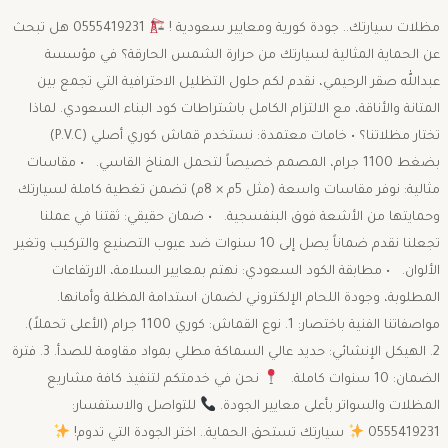
مظلات سيارتك.. جودة كورية ومعايير سعودية !
0555419231 هل تبحث
عن الحماية المثالية لسيارتك من حرارة الشمس الحارقة؟ في مؤسسة
عبدالله صقر الرحيمي، نقدم لكم حلول التظليل الاحترافية التي تجمع بين
المتانة والأناقة، مع الالتزام الكامل باشتراطات كود البناء السعودي. لماذا
تختار مظلاتنا؟ • خامات معتمدة: نستخدم قماش كوري أصلي (P.V.C)
بضغط 1100 جرام، المصمم خصيصاً لتحمل المناخ القاسي. • مقاسات
مثالية: نوفر مقاسات واسعة (مثل 5م × 8م) تضمن تغطية كاملة لسيارتك
وحمايتها من الأشعة فوق البنفسجية. • ضمان حقيقي: ثقتنا في عملنا
تجعلنا نقدم ضماناً يصل إلى 10 سنوات ضد عيوب التصنيع والتركيب وتغير
الألوان. • مطابقة الكود السعودي: نهتم بمعايير السلامة، الارتفاعات
المطلوبة، وجودة اللحام الإلكتروني لضمان استدامة المظلة وأمانها.
مواصفاتنا الفنية باختصار: 1. نوع القماش: كوري 1100 جرام (الأعلى تحملاً).
2. الهيكل الإنشائي: حديد عالي السماكة مطلي بمواد مقاومة للصدأ. 3. فترة
الضمان: 10 سنوات كاملة.
نحن في خدمتكم لتنفيذ كافة مشاريع
المظلات والسواتر بأعلى معايير الجودة.
للتواصل والاستفسار:
0555419231
سيارتك تستحق الحماية.. اختر الجودة التي تدوم!