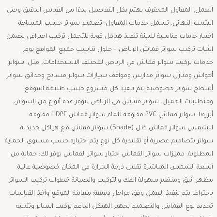
العمل. المقاول المحترف يهتم بكل التفاصيل بدءًا من القياس الدقيق وحتى
التثبيت النهائي. تشمل خدمات المقاول: تصميم سواتر حسب المساحة
اختيار خامات مناسبة للبيئة تنفيذ هياكل قوية للتحمل تركيب احترافي يضمن
الثبات تركيب سواتر قماش الرياض – حلول تناسب جميع المواقع نوفر
خدمات تركيب سواتر قماش في الرياض لمختلف الاستخدامات، مثل: سواتر
أحواش ومنازل سواتر مدارس ومواقف سيارات سواتر مسابح وحدائق سواتر
أسطح سواتر خصوصية يتم تنفيذ كل مشروع حسب طبيعة الموقع
ومتطلبات العميل. سواتر قماش في الرياض تتوفر عدة أنواع من السواتر،
أبرزها: سواتر قماش PVC مقاومة للماء سواتر قماش HDPE مقاومة
للشمس سواتر قماش ظل (Shade) سواتر قماش مع هياكل حديدية
سواتر بتصاميم عصرية أو تقليدية كل نوع يتم اختياره حسب مستوى الحماية
المطلوبة. مميزات سواتر القماش اختيار سواتر القماش يوفر لك: حماية من
أشعة الشمس المباشرة تقليل درجة الحرارة في المكان خصوصية عالية
مظهر أنيق ومنظم سهولة الفك والتركيب والصيانة خطوات تركيب السواتر
باحتراف يتم تنفيذ العمل وفق مراحل دقيقة: معاينة الموقع وأخذ القياسات
تحديد نوع القماش والتصميم تجهيز الهيكل الداعم تركيب الساتر وتثبيته