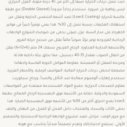
حيث تصل درجات الحرارة صيفاً إلى أكثر من 45 درجة مئوية، العزل الحراري
ليس رفاهية بل ضرورة. نستخدم زجاجاً مزدوجاً (Double Glazed) مع طبقة
عاكسة للحرارة (Low-E Coating) تصد أشعة الشمس الحارقة وتقلل من
استهلاك المكيفات بنسبة تصل إلى 30%. هذا يعني توفيراً كبيراً في فواتير
الكهرباء على مدار السنة. عزل صوتي يحمي من ضوضاء الشوارع الواجهات
الزجاجية المزدوجة توفر عزلاً صوتياً فائقاً يقلل من ضجيج حركة المرور
والأنشطة التجارية المجاورة. الزجاج المزدوج بسمك 24 ملم (6+12+6) يقلل
من انتقال الصوت بمقدار 35-40 ديسيبل، مما يخلق بيئة داخلية هادئة
ومريحة للعمل أو المعيشة. مقاومة العوامل الجوية القاسية واجهاتنا
مصممة لتحمل درجات الحرارة العالية، العواصف الرملية، والأمطار الغزيرة.
نستخدم إطارات ألومنيوم معالجة ضد التآكل والصدأ، وزجاج سيكوريت
مقاوم للصدمات الحرارية. جميع المواد المستخدمة معتمدة من المواصفات
السعودية والدولية. حماية من الأشعة فوق البنفسجية الزجاج المعالج بطبقة
Low-E يمنع اختراق أكثر من 99% من الأشعة فوق البنفسجية الضارة. هذا
يحمي الأثاث والسجاد والمنتجات داخل المحل أو المنزل من البهتان والتلف
مع مرور الوقت. مراحل تنفيذ مشروع الواجهة الزجاجية الاستشارة والتصميم
الأولي: نستمع لاحتياجاتك ونقدم تصميماً مبدئياً يتناسب مع هوية