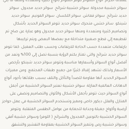
عملائنا الكرام. أنواع السواتر تتوفر السواتر بأنواع كثيرة ومتعددة ومنها ما يلي:
سواتر خشبية مجدولة. سواتر خشبية شرائح. سواتر حديد مجدول. سواتر
حديد شرائح. سواتر قماش. سواتر اللكسان. سواتر المونيم. سواتر حديد
شينكو. ساتر خشبي متحرك سواتر حديد تتوفر السواتر الحديد بأشكال
وتصاميم كثيرة ومتعددة ومنها سواتر حديد مجدول وهو عبارة عن صاج تم
تقطيعه إلي قطع صغيرة متداخلة مع بعضها البعض ويتم تركيبها
بارتفاعات متعددة حسب الحاجة للارتفاعات وحسب طلب العميل. كما تتوفر
سواتر حديد شرائح والتي تمتاز بكتم الرؤية بنسبة تصل إلي 100% وتعد من
أفضل أنواع السواتر وأسعارها مناسبة وتتوفر سواتر حديد شينكو بأرخص
الأسعار ولذلك تشهد إقبالا كثيرًا من جميع طبقات المجتمع. ومن مميزات
السواتر الحديد أنها مقاومة للصدأ والتآكل والتلف بسبب طلائها بأجود أنواع
الدهانات العالمية العازلة. سواتر خشبية تعتبر السواتر الخشبية من أجمل
أنواع السواتر حيث تتوفر بأجمل الأشكال والألوان والتصاميم وتضفي على
المنازل والفلل ديكور خاص ومميز وتستخدم السواتر الخشبية في عمل حواجز
أرضية وأكواخ جميلة وجذابة للحماية من عوامل الطقس المتقلبة. وتتوفر
السواتر الخشبية بالنوعين المجدول والشرائح ( اللوفر) وسواتر خشبية أفقي
وسواتر خشبية رص وتتميز السواتر الخشبية بمقاومة التقشير والتشقق